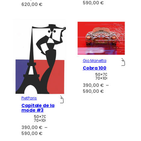
Plage
590,00
€
Plage
620,00
€
de
de
prix :
prix :
390,00 €
490,00 €
à
à
590,00 €
620,00 €
Gio Manetta
Cobra 100
Attributs
Valeur
50×70,
70×100
390,00
€
–
Plage
590,00
€
de
PietParis
prix :
Capitale de la
390,00 €
mode #3
à
Attributs
Valeur
50×70,
70×100
590,00 €
390,00
€
–
Plage
590,00
€
de