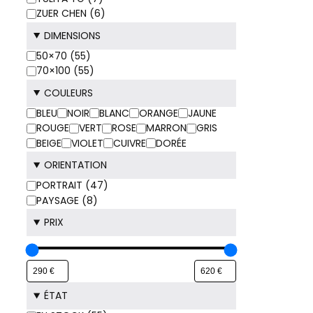
ZUER CHEN
(
6
)
DIMENSIONS
DIMENSIONS
50×70
(
55
)
70×100
(
55
)
COULEURS
COULEURS
BLEU
NOIR
BLANC
ORANGE
JAUNE
ROUGE
VERT
ROSE
MARRON
GRIS
BEIGE
VIOLET
CUIVRE
DORÉE
ORIENTATION
ORIENTATION
PORTRAIT
(
47
)
PAYSAGE
(
8
)
PRIX
ÉTAT