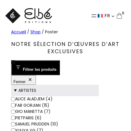
Aller
au
0
FR
contenu
Accueil
/
Shop
/ Poster
NOTRE SÉLECTION D’ŒUVRES D’ART
EXCLUSIVES
Filtrer les produits
Fermer
ARTISTES
ARTISTES
ALICE ALADJEM
(
4
)
FAB GORJIAN
(
15
)
GIO MANETTA
(
7
)
PIETPARIS
(
6
)
SAMUEL PRUDDEN
(
10
)
YULIYA YG
(
7
)