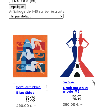
DISPONIBILITÉ
EN STOCK
(
55
)
Appliquer
Affichage de 1–16 sur 55 résultats
PietParis
Samuel Prudden
Capitale de la
mode #2
Blue Skies
Attributs
Valeur
50×70,
Attributs
Valeur
50×70,
70×100
70×100
390,00
€
–
490,00
€
–