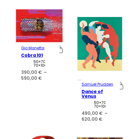
prix :
390,00 €
à
590,00 €
Gio Manetta
Cobra 101
Attributs
Valeur
50×70,
70×100
390,00
€
–
Plage
590,00
€
de
Samuel Prudden
prix :
Dance of
390,00 €
Venus
à
Attributs
Valeur
50×70,
70×100
590,00 €
490,00
€
–
Plage
620,00
€
de
prix :
490,00 €