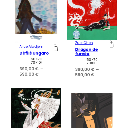
Zuer Chen
Alice Aladjem
Dragon de
Défilé Ungaro
fumée
Attributs
Valeur
50×70,
Attributs
Valeur
50×70,
70×100
70×100
390,00
€
–
390,00
€
–
Plage
590,00
€
Plage
590,00
€
de
de
prix :
prix :
390,00 €
390,00 €
à
à
590,00 €
590,00 €