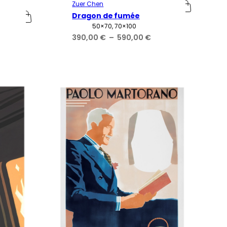
Zuer Chen
Dragon de fumée
Attributs
Valeur
50×70, 70×100
Plage
390,00
€
–
590,00
€
de
age
prix :
e
390,00 €
x :
à
0,00 €
590,00 €
0,00 €