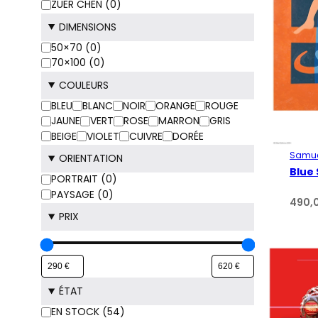
ZUER CHEN
(
0
)
DIMENSIONS
DIMENSIONS
50×70
(
0
)
70×100
(
0
)
COULEURS
COULEURS
BLEU
BLANC
NOIR
ORANGE
ROUGE
JAUNE
VERT
ROSE
MARRON
GRIS
BEIGE
VIOLET
CUIVRE
DORÉE
Samue
ORIENTATION
Blue 
ORIENTATION
PORTRAIT
(
0
)
PAYSAGE
(
0
)
490,
PRIX
ÉTAT
DISPONIBILITÉ
EN STOCK
(
54
)