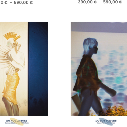
Pl
390,00
€
–
590,00
€
Plage
00
€
–
590,00
€
d
de
pri
prix :
39
390,00 €
à
à
59
590,00 €