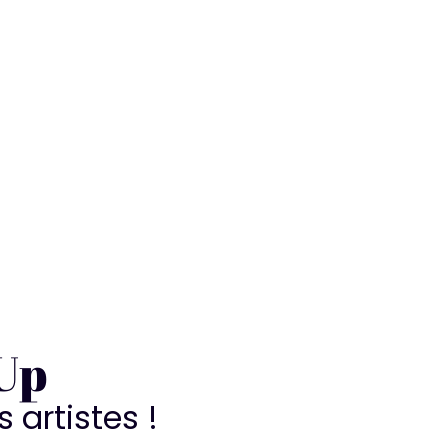
Up
 artistes !