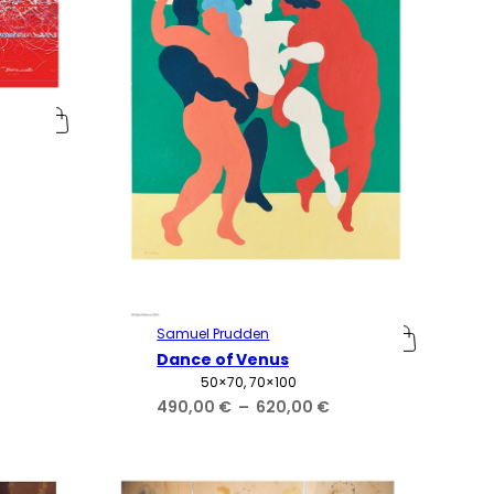
age
e
x :
0,00 €
0,00 €
Samuel Prudden
Dance of Venus
Attributs
Valeur
50×70, 70×100
Plage
490,00
€
–
620,00
€
de
prix :
490,00 €
à