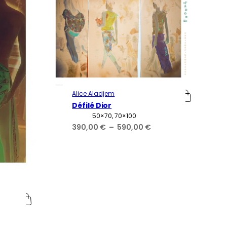
620,00 €
Alice Aladjem
Défilé Dior
Attributs
Valeur
50×70, 70×100
Plage
390,00
€
–
590,00
€
de
prix :
390,00 €
à
590,00 €