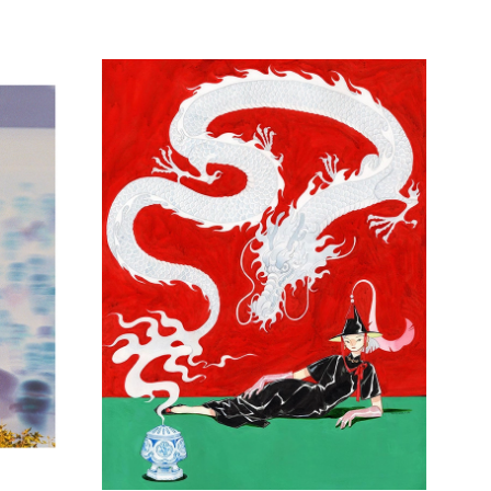
age
e
x :
0,00 €
0,00 €