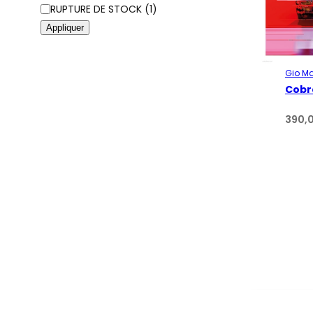
RUPTURE DE STOCK
(
1
)
Appliquer
Gio M
Cobr
390,