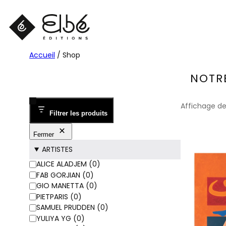
Aller
au
contenu
Accueil
/ Shop
NOTR
Affichage de 
Filtrer les produits
Fermer
ARTISTES
ARTISTES
ALICE ALADJEM
(
0
)
FAB GORJIAN
(
0
)
GIO MANETTA
(
0
)
PIETPARIS
(
0
)
SAMUEL PRUDDEN
(
0
)
YULIYA YG
(
0
)